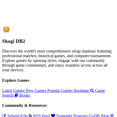
Shogi DB2
Discover the world's most comprehensive shogi database featuring
professional matches, historical games, and computer tournaments.
Explore games by opening styles, engage with our community
through game commentary, and enjoy seamless access across all
your devices.
Explore Games
Latest Games
New Games
Popular Games
floodgate
Game
Search
Books
Community & Resources
Submit Kifu
RSS Feed
Supporter Program
GoDB
Blog
将