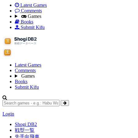
Latest Games
Comments
Games
Books
Submit Kifu
Latest Games
Comments
Games
Books
Submit Kifu
Login
Shogi DB2
戦型一覧
先手向飛車