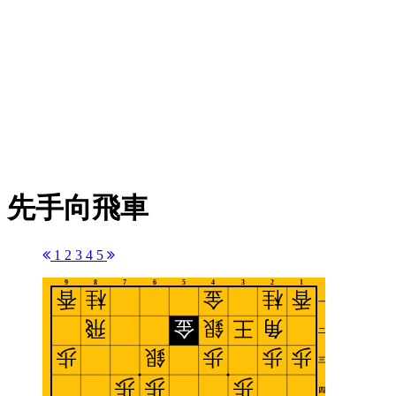
先手向飛車
1
2
3
4
5