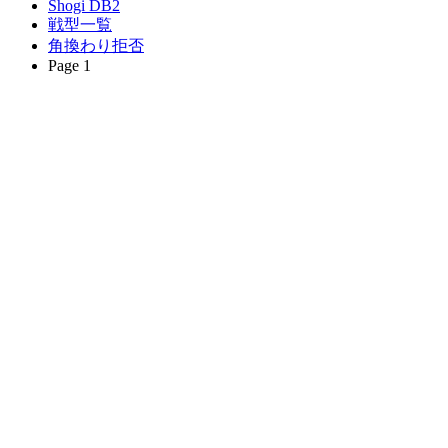
Shogi DB2
戦型一覧
角換わり拒否
Page 1