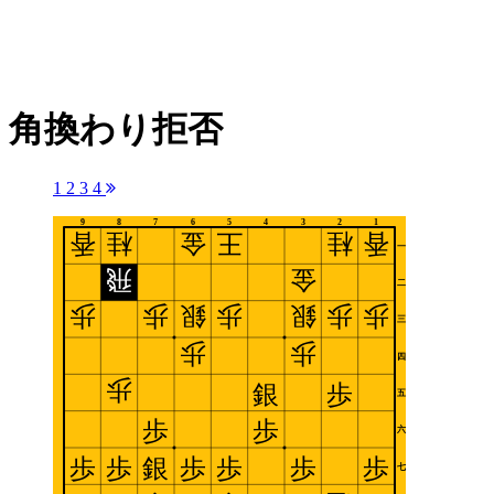
角換わり拒否
1
2
3
4