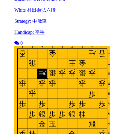
White 村田顕弘六段
Strategy: 中飛車
Handicap: 平手
0