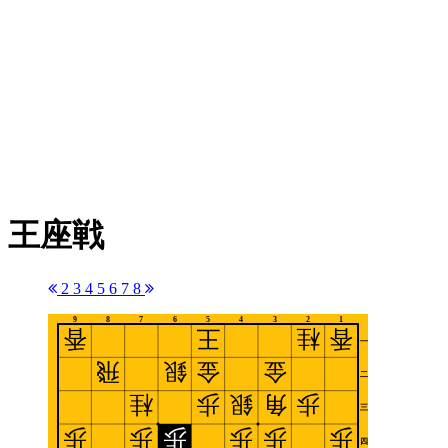
王座戦
2
3
4
5
6
7
8