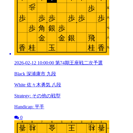
2026-02-12 10:00:00 第74期王座戦二次予選
Black 深浦康市 九段
White 佐々木勇気 八段
Strategy: その他の戦型
Handicap: 平手
0