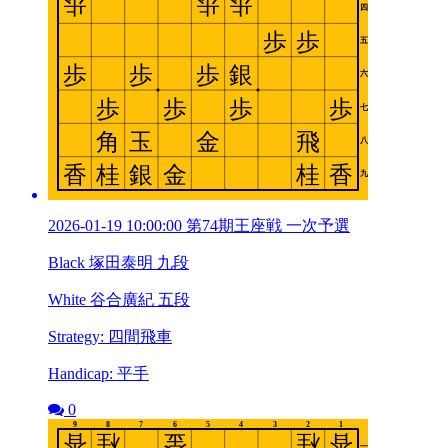
2026-01-19 10:00:00 第74期王座戦 一次予選
Black 塚田泰明 九段
White 谷合廣紀 五段
Strategy: 四間飛車
Handicap: 平手
0