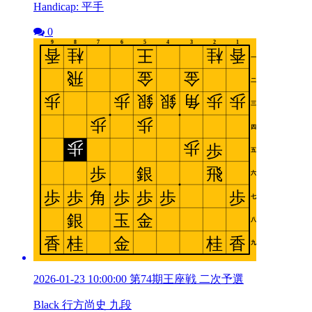
Handicap: 平手
0
2026-01-23 10:00:00 第74期王座戦 二次予選
Black 行方尚史 九段