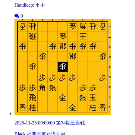
Handicap: 平手
0
2025-11-25 09:00:00 第74期王座戦
Black 福間香奈女流六冠