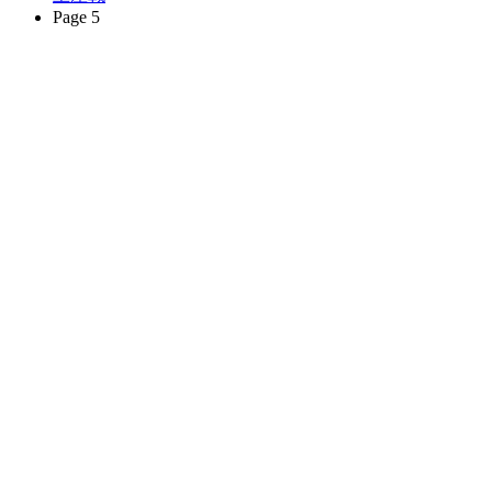
Page 5