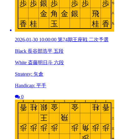
2026-01-30 10:00:00 第74期王座戦 二次予選
Black 長谷部浩平 五段
White 斎藤明日斗 六段
Strategy: 矢倉
Handicap: 平手
0