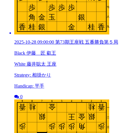
2025-10-28 09:00:00 第73期王座戦 五番勝負第５局
Black 伊藤 匠 叡王
White 藤井聡太 王座
Strategy: 相掛かり
Handicap: 平手
0