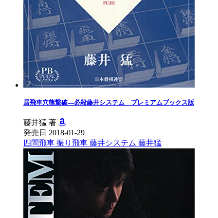
居飛車穴熊撃破―必殺藤井システム プレミアムブックス版
藤井猛 著
発売日 2018-01-29
四間飛車
振り飛車
藤井システム
藤井猛