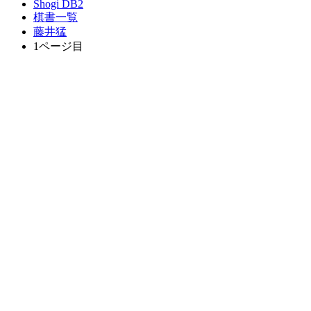
Shogi DB2
棋書一覧
藤井猛
1ページ目