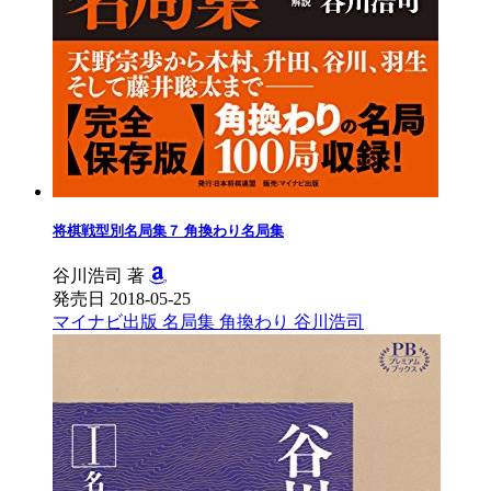
将棋戦型別名局集７ 角換わり名局集
谷川浩司 著
発売日 2018-05-25
マイナビ出版
名局集
角換わり
谷川浩司