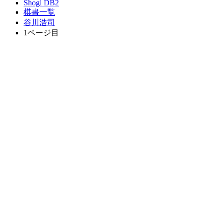
Shogi DB2
棋書一覧
谷川浩司
1ページ目