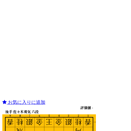
お気に入りに追加
評価値 -
後手 佐々木勇気 六段
9
8
7
6
5
4
3
2
1
香
桂
銀
金
王
金
銀
桂
香
一