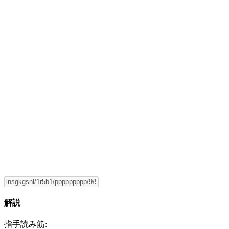
解説
指手読み筋: