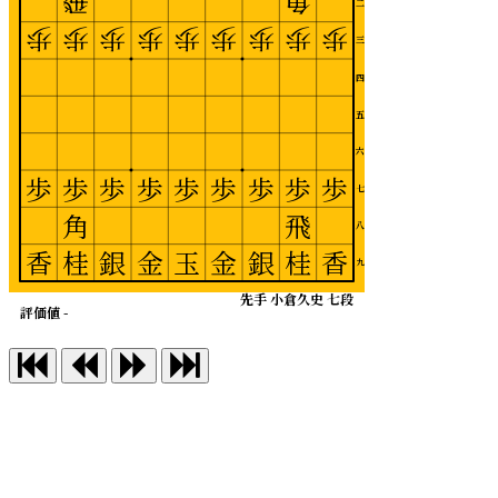
飛
角
二
歩
歩
歩
歩
歩
歩
歩
歩
歩
三
四
五
六
歩
歩
歩
歩
歩
歩
歩
歩
歩
七
角
飛
八
香
桂
銀
金
玉
金
銀
桂
香
九
先手 小倉久史 七段
評価値 -