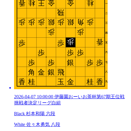
2026-04-07 10:00:00 伊藤園おーいお茶杯第67期王位戦
挑戦者決定リーグ白組
Black 杉本和陽 六段
White 佐々木勇気 八段