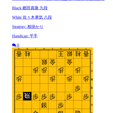
Black 郷田真隆 九段
White 佐々木勇気 八段
Strategy: 相掛かり
Handicap: 平手
0