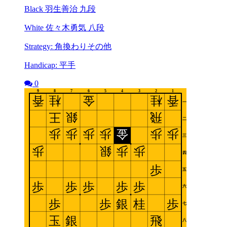
Black 羽生善治 九段
White 佐々木勇気 八段
Strategy: 角換わりその他
Handicap: 平手
0