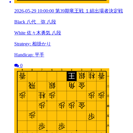
2026-05-29 10:00:00 第39期竜王戦 １組出場者決定戦
Black 八代 弥 八段
White 佐々木勇気 八段
Strategy: 相掛かり
Handicap: 平手
0