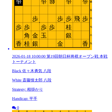
2026-01-18 10:00:00 第19回朝日杯将棋オープン戦 本戦
トーナメント
Black 佐々木勇気 八段
White 斎藤慎太郎 八段
Strategy: 相掛かり
Handicap: 平手
0