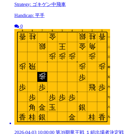
Strategy: ゴキゲン中飛車
Handicap: 平手
0
2026-04-03 10:00:00 第39期竜王戦 １組出場者決定戦