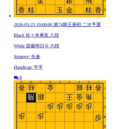
2026-03-25 10:00:00 第74期王座戦 二次予選
Black 佐々木勇気 八段
White 斎藤明日斗 六段
Strategy: 矢倉
Handicap: 平手
0