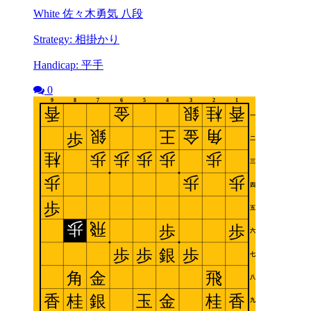
White 佐々木勇気 八段
Strategy: 相掛かり
Handicap: 平手
0