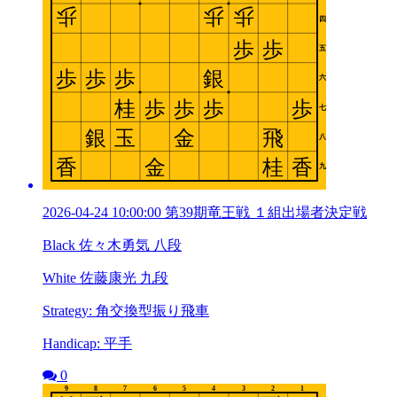
2026-04-24 10:00:00 第39期竜王戦 １組出場者決定戦
Black 佐々木勇気 八段
White 佐藤康光 九段
Strategy: 角交換型振り飛車
Handicap: 平手
0