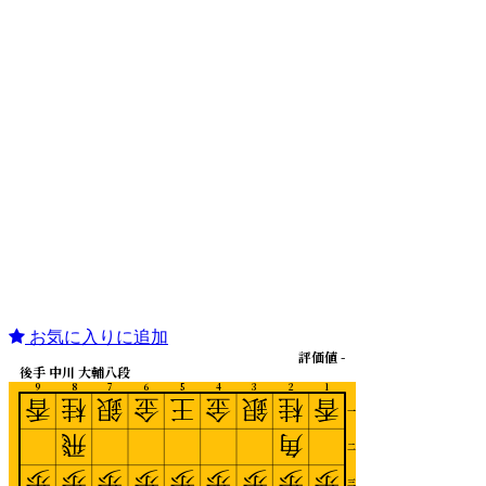
お気に入りに追加
評価値 -
後手 中川 大輔八段
9
8
7
6
5
4
3
2
1
香
桂
銀
金
王
金
銀
桂
香
一
飛
角
二
歩
歩
歩
歩
歩
歩
歩
歩
歩
三