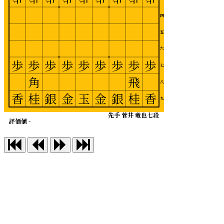
四
五
六
歩
歩
歩
歩
歩
歩
歩
歩
歩
七
角
飛
八
香
桂
銀
金
玉
金
銀
桂
香
九
先手 菅井 竜也七段
評価値 -