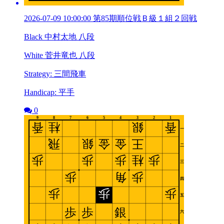
2026-07-09 10:00:00 第85期順位戦Ｂ級１組２回戦
Black 中村太地 八段
White 菅井竜也 八段
Strategy: 三間飛車
Handicap: 平手
0