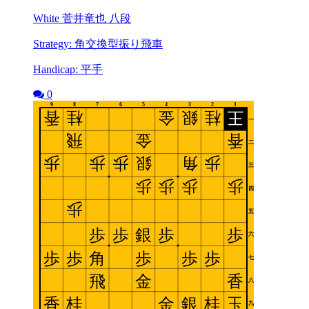
White 菅井竜也 八段
Strategy: 角交換型振り飛車
Handicap: 平手
0