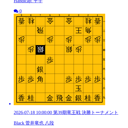
Handicap: 平手
0
2026-07-18 10:00:00 第39期竜王戦 決勝トーナメント
Black 菅井竜也 八段