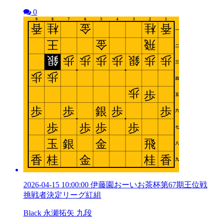
0
2026-04-15 10:00:00 伊藤園おーいお茶杯第67期王位戦
挑戦者決定リーグ紅組
Black 永瀬拓矢 九段