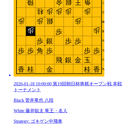
2026-01-18 10:00:00 第19回朝日杯将棋オープン戦 本戦
トーナメント
Black 菅井竜也 八段
White 藤井聡太 竜王・名人
Strategy: ゴキゲン中飛車