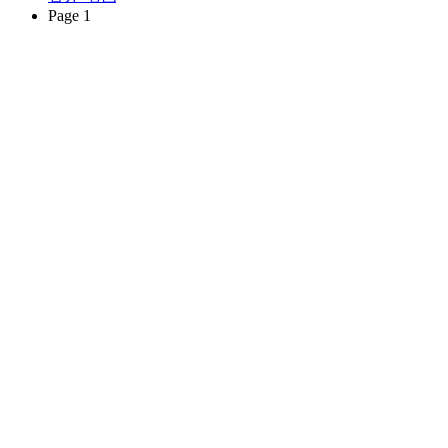
Page 1