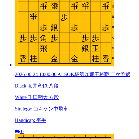
2026-06-24 10:00:00 ALSOK杯第76期王将戦 二次予選
Black 菅井竜也 八段
White 千田翔太 八段
Strategy: ゴキゲン中飛車
Handicap: 平手
0