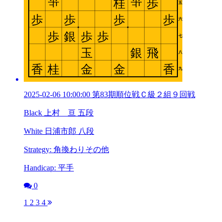
2025-02-06 10:00:00 第83期順位戦Ｃ級２組９回戦
Black 上村 亘 五段
White 日浦市郎 八段
Strategy: 角換わりその他
Handicap: 平手
0
1
2
3
4