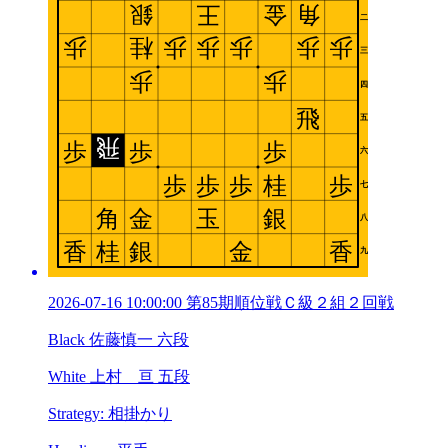
2026-07-16 10:00:00 第85期順位戦Ｃ級２組２回戦
Black 佐藤慎一 六段
White 上村 亘 五段
Strategy: 相掛かり