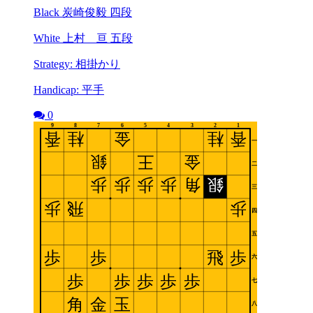
Black 炭崎俊毅 四段
White 上村 亘 五段
Strategy: 相掛かり
Handicap: 平手
0