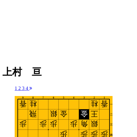
上村 亘
1
2
3
4