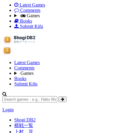
Latest Games
Comments
Games
Books
Submit Kifu
Latest Games
Comments
Games
Books
Submit Kifu
Login
Shogi DB2
棋戦一覧
上村 亘