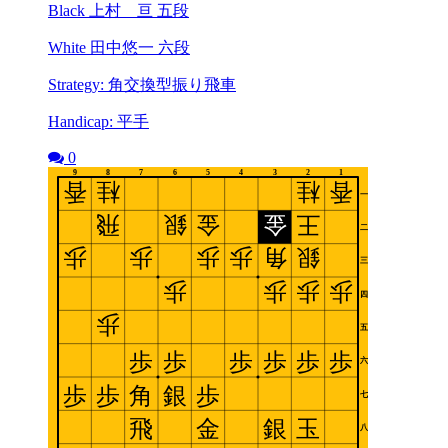
Black 上村 亘 五段
White 田中悠一 六段
Strategy: 角交換型振り飛車
Handicap: 平手
0