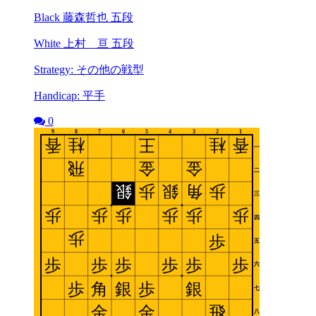
Black 藤森哲也 五段
White 上村 亘 五段
Strategy: その他の戦型
Handicap: 平手
0