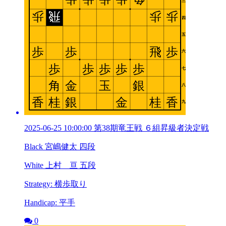
2025-06-25 10:00:00 第38期竜王戦 ６組昇級者決定戦
Black 宮嶋健太 四段
White 上村 亘 五段
Strategy: 横歩取り
Handicap: 平手
0