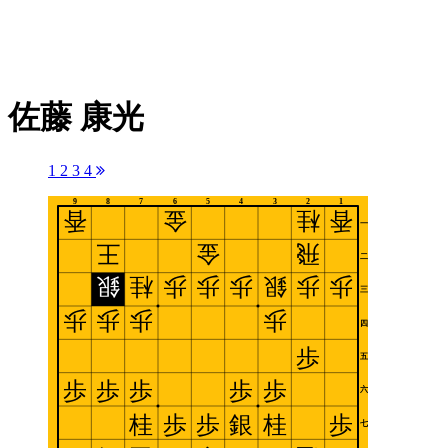
佐藤 康光
1
2
3
4