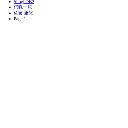
Shogi DB2
棋戦一覧
佐藤 康光
Page 1