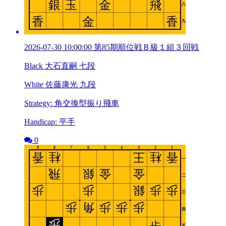
2026-07-30 10:00:00 第85期順位戦Ｂ級１組３回戦
Black 大石直嗣 七段
White 佐藤康光 九段
Strategy: 角交換型振り飛車
Handicap: 平手
0