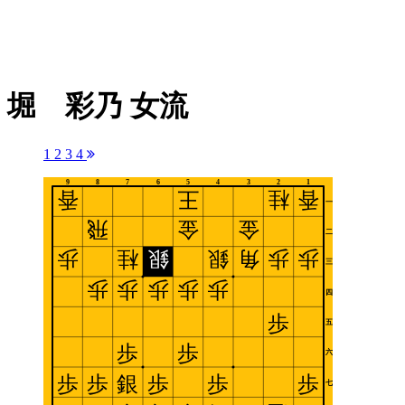
堀 彩乃 女流
1
2
3
4