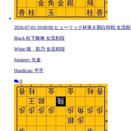
2026-07-03 10:00:00 ヒューリック杯第６期白玲戦 
Black 松下舞琳 女流初段
White 堀 彩乃 女流初段
Strategy: 矢倉
Handicap: 平手
0