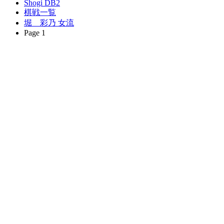
Shogi DB2
棋戦一覧
堀 彩乃 女流
Page 1