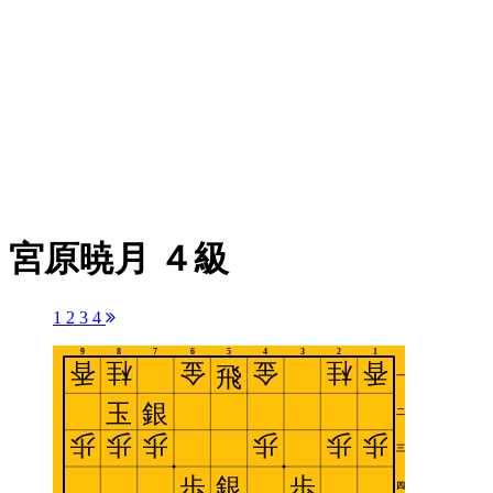
宮原暁月 ４級
1
2
3
4