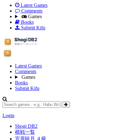
Latest Games
Comments
Games
Books
Submit Kifu
Latest Games
Comments
Games
Books
Submit Kifu
Login
Shogi DB2
棋戦一覧
宮原暁月 ４級