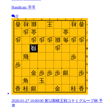
Handicap: 平手
0
2026-01-27 10:00:00 第52期棋王戦コナミグループ杯 予
選