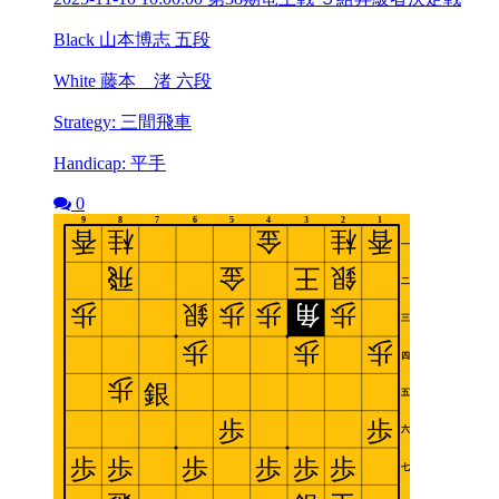
Black 山本博志 五段
White 藤本 渚 六段
Strategy: 三間飛車
Handicap: 平手
0