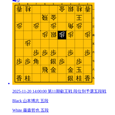
0
2025-11-20 14:00:00 第11期叡王戦 段位別予選五段戦
Black 山本博志 五段
White 藤森哲也 五段