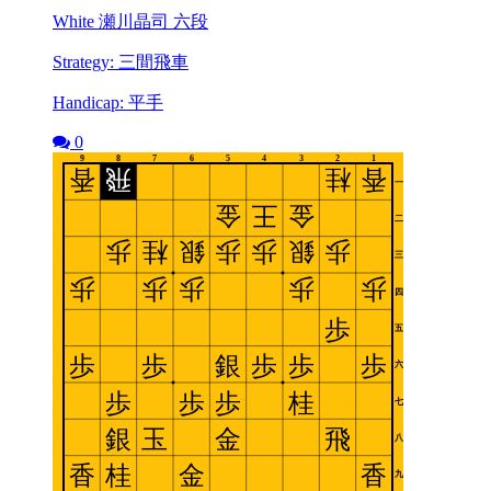
White 瀬川晶司 六段
Strategy: 三間飛車
Handicap: 平手
0