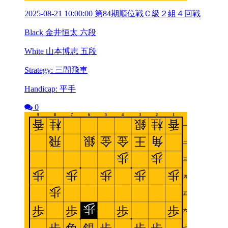
2025-08-21 10:00:00 第84期順位戦Ｃ級２組４回戦
Black 金井恒太 六段
White 山本博志 五段
Strategy: 三間飛車
Handicap: 平手
0