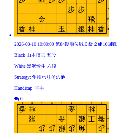
2026-03-10 10:00:00 第84期順位戦Ｃ級２組10回戦
Black 山本博志 五段
White 黒沢怜生 六段
Strategy: 角換わりその他
Handicap: 平手
0