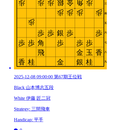
2025-12-08 09:00:00 第67期王位戦
Black 山本博志五段
White 伊藤 匠二冠
Strategy: 三間飛車
Handicap: 平手