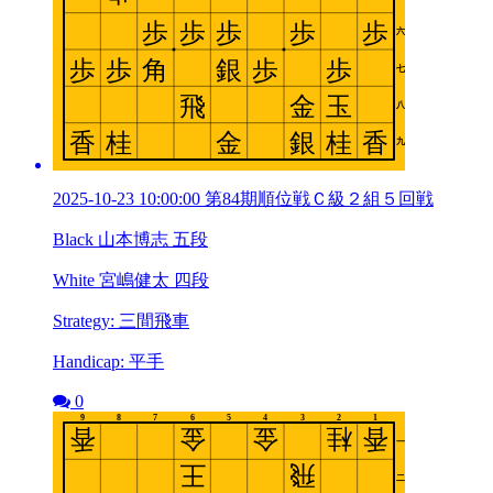
2025-10-23 10:00:00 第84期順位戦Ｃ級２組５回戦
Black 山本博志 五段
White 宮嶋健太 四段
Strategy: 三間飛車
Handicap: 平手
0