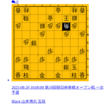
0
2025-08-29 10:00:00 第19回朝日杯将棋オープン戦 一次
予選
Black 山本博志 五段