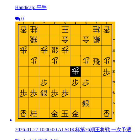
Handicap: 平手
0
2026-01-27 10:00:00 ALSOK杯第76期王将戦 一次予選