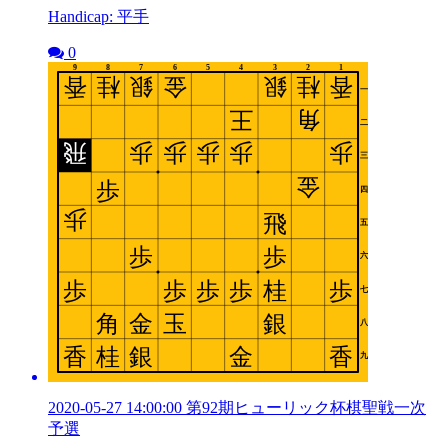
Handicap: 平手
0
2020-05-27 14:00:00 第92期ヒューリック杯棋聖戦一次
予選