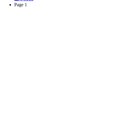
Page 1