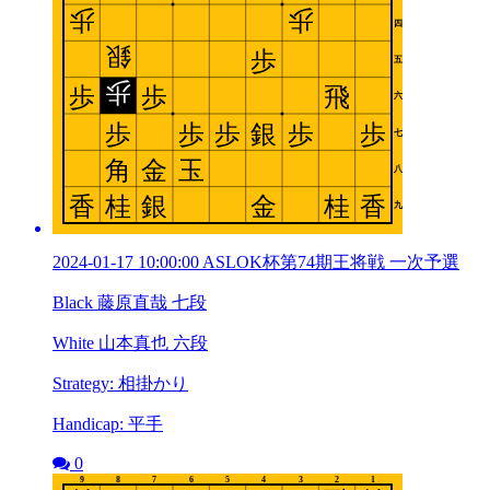
2024-01-17 10:00:00 ASLOK杯第74期王将戦 一次予選
Black 藤原直哉 七段
White 山本真也 六段
Strategy: 相掛かり
Handicap: 平手
0