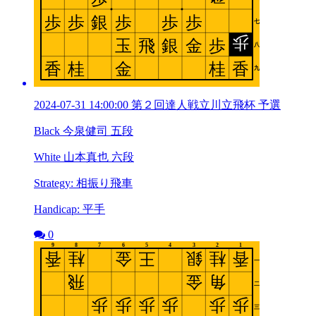
2024-07-31 14:00:00 第２回達人戦立川立飛杯 予選
Black 今泉健司 五段
White 山本真也 六段
Strategy: 相振り飛車
Handicap: 平手
0