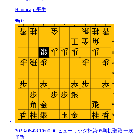
Handicap: 平手
0
2023-06-08 10:00:00 ヒューリック杯第95期棋聖戦 一次
予選