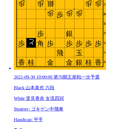
2021-09-30 10:00:00 第70期王座戦一次予選
Black 山本真也 六段
White 里見香奈 女流四冠
Strategy: ゴキゲン中飛車
Handicap: 平手