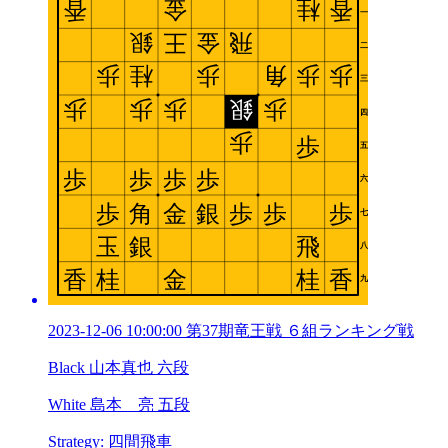
2023-12-06 10:00:00 第37期竜王戦 ６組ランキング戦
Black 山本真也 六段
White 島本 亮 五段
Strategy: 四間飛車