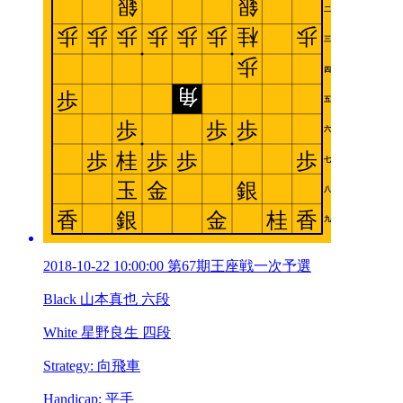
2018-10-22 10:00:00 第67期王座戦一次予選
Black 山本真也 六段
White 星野良生 四段
Strategy: 向飛車
Handicap: 平手