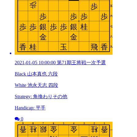
2021-01-05 10:00:00 第71期王将戦一次予選
Black 山本真也 六段
White 池永天志 四段
Strategy: 角換わりその他
Handicap: 平手
0