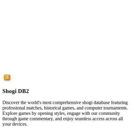
Shogi DB2
Discover the world's most comprehensive shogi database featuring
professional matches, historical games, and computer tournaments.
Explore games by opening styles, engage with our community
through game commentary, and enjoy seamless access across all
your devices.