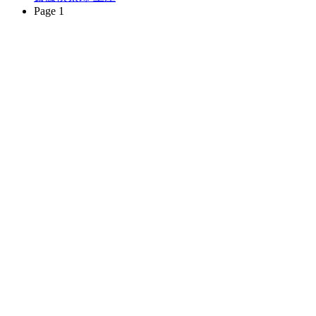
Page 1