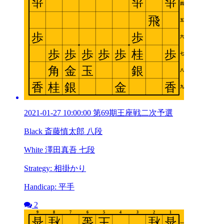
2021-01-27 10:00:00 第69期王座戦二次予選
Black 斎藤慎太郎 八段
White 澤田真吾 七段
Strategy: 相掛かり
Handicap: 平手
2