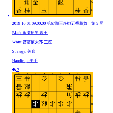
2019-10-01 09:00:00 第67期王座戦五番勝負 第３局
Black 永瀬拓矢 叡王
White 斎藤慎太郎 王座
Strategy: 矢倉
Handicap: 平手
2