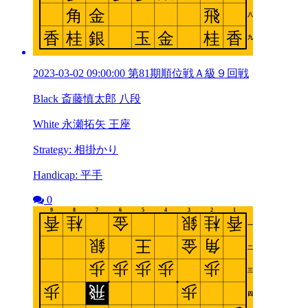
2023-03-02 09:00:00 第81期順位戦Ａ級９回戦
Black 斎藤慎太郎 八段
White 永瀬拓矢 王座
Strategy: 相掛かり
Handicap: 平手
0