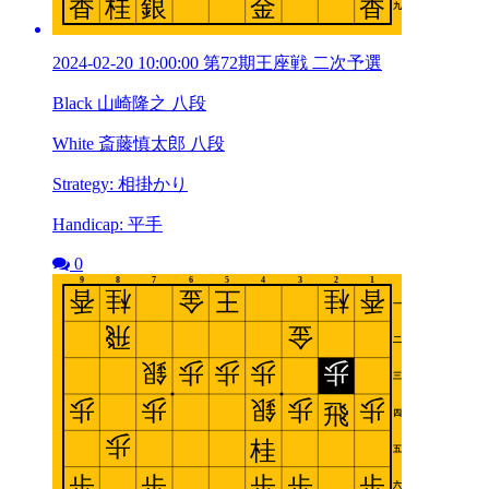
2024-02-20 10:00:00 第72期王座戦 二次予選
Black 山崎隆之 八段
White 斎藤慎太郎 八段
Strategy: 相掛かり
Handicap: 平手
0