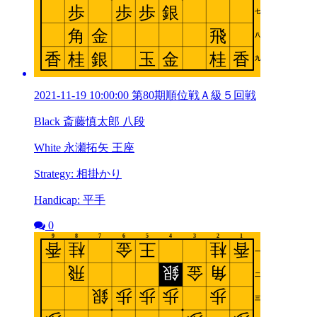
2021-11-19 10:00:00 第80期順位戦Ａ級５回戦
Black 斎藤慎太郎 八段
White 永瀬拓矢 王座
Strategy: 相掛かり
Handicap: 平手
0