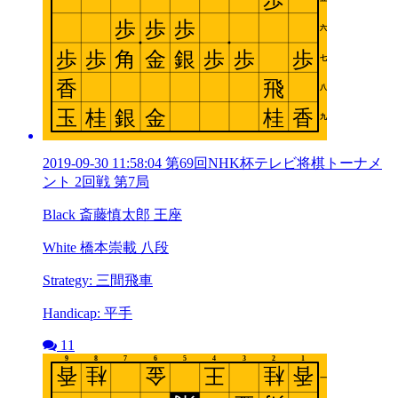
2019-09-30 11:58:04 第69回NHK杯テレビ将棋トーナメ
ント 2回戦 第7局
Black 斎藤慎太郎 王座
White 橋本崇載 八段
Strategy: 三間飛車
Handicap: 平手
11