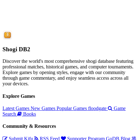
Shogi DB2
Discover the world's most comprehensive shogi database featuring
professional matches, historical games, and computer tournaments.
Explore games by opening styles, engage with our community
through game commentary, and enjoy seamless access across all
your devices.
Explore Games
Latest Games
New Games
Popular Games
floodgate
Game
Search
Books
Community & Resources
Submit Kifu
RSS Feed
Supporter Program
GoDB
Blog
将