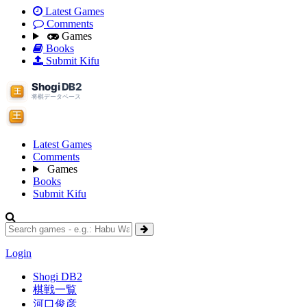
Latest Games
Comments
Games
Books
Submit Kifu
Latest Games
Comments
Games
Books
Submit Kifu
Login
Shogi DB2
棋戦一覧
河口俊彦