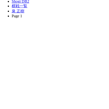
Shogi DB2
棋戦一覧
泉 正樹
Page 1