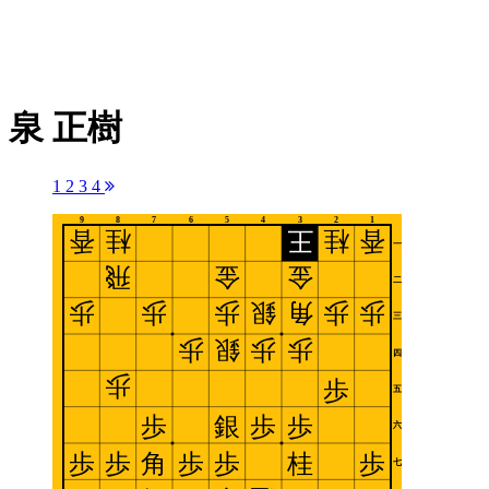
泉 正樹
1
2
3
4