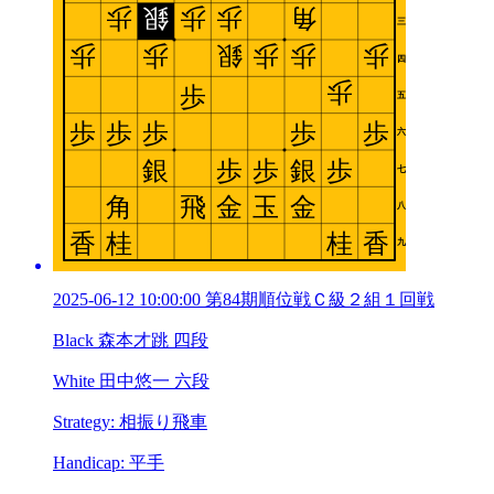
2025-06-12 10:00:00 第84期順位戦Ｃ級２組１回戦
Black 森本才跳 四段
White 田中悠一 六段
Strategy: 相振り飛車
Handicap: 平手