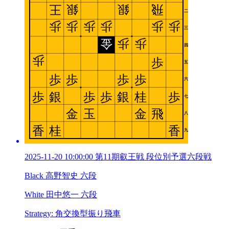
2025-11-20 10:00:00 第11期叡王戦 段位別予選六段戦
Black 高野智史 六段
White 田中悠一 六段
Strategy: 角交換型振り飛車