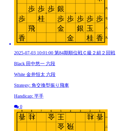
2025-07-03 10:01:00 第84期順位戦Ｃ級２組２回戦
Black 田中悠一 六段
White 金井恒太 六段
Strategy: 角交換型振り飛車
Handicap: 平手
0