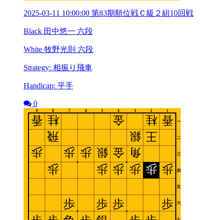
2025-03-11 10:00:00 第83期順位戦Ｃ級２組10回戦
Black 田中悠一 六段
White 牧野光則 六段
Strategy: 相振り飛車
Handicap: 平手
0