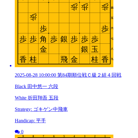
2025-08-28 10:00:00 第84期順位戦Ｃ級２組４回戦
Black 田中悠一 六段
White 折田翔吾 五段
Strategy: ゴキゲン中飛車
Handicap: 平手
0