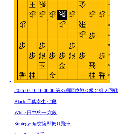
2026-07-10 10:00:00 第85期順位戦Ｃ級２組２回戦
Black 千葉幸生 七段
White 田中悠一 六段
Strategy: 角交換型振り飛車