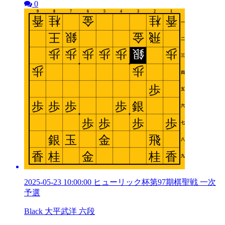
0
2025-05-23 10:00:00 ヒューリック杯第97期棋聖戦 一次
予選
Black 大平武洋 六段