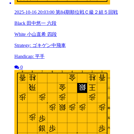
2025-10-16 20:03:00 第84期順位戦Ｃ級２組５回戦
Black 田中悠一 六段
White 小山直希 四段
Strategy: ゴキゲン中飛車
Handicap: 平手
0