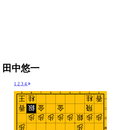
田中悠一
1
2
3
4