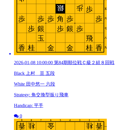
2026-01-08 10:00:00 第84期順位戦Ｃ級２組８回戦
Black 上村 亘 五段
White 田中悠一 六段
Strategy: 角交換型振り飛車
Handicap: 平手
0