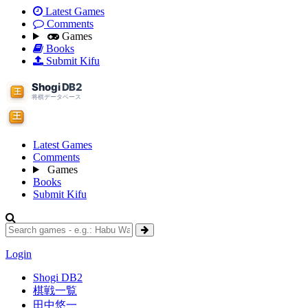
Latest Games
Comments
Games
Books
Submit Kifu
Latest Games
Comments
Games
Books
Submit Kifu
Login
Shogi DB2
棋戦一覧
田中悠一