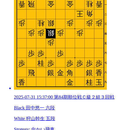
2025-07-31 15:37:00 第84期順位戦Ｃ級２組３回戦
Black 田中悠一 六段
White 狩山幹生 五段
Strategy: 向かい飛車