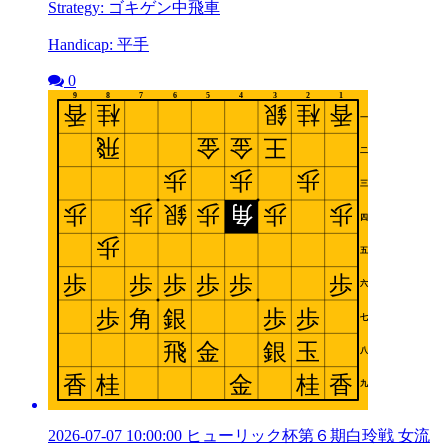
Strategy: ゴキゲン中飛車
Handicap: 平手
0
2026-07-07 10:00:00 ヒューリック杯第６期白玲戦 女流