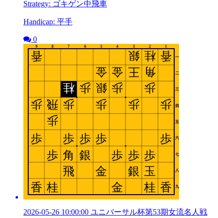
Strategy: ゴキゲン中飛車
Handicap: 平手
0
2026-05-26 10:00:00 ユニバーサル杯第53期女流名人戦