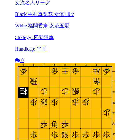
女流名人リーグ
Black 中村真梨花 女流四段
White 福間香奈 女流五冠
Strategy: 四間飛車
Handicap: 平手
0