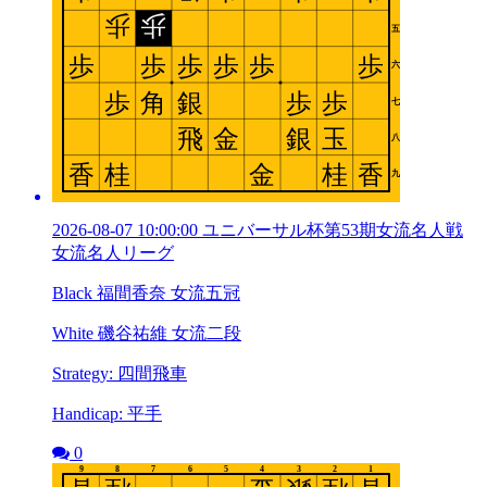
2026-08-07 10:00:00 ユニバーサル杯第53期女流名人戦
女流名人リーグ
Black 福間香奈 女流五冠
White 磯谷祐維 女流二段
Strategy: 四間飛車
Handicap: 平手
0