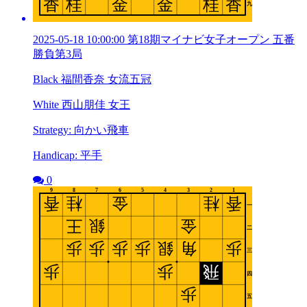
2025-05-18 10:00:00 第18期マイナビ女子オープン 五番
勝負第3局
Black 福間香奈 女流五冠
White 西山朋佳 女王
Strategy: 向かい飛車
Handicap: 平手
0