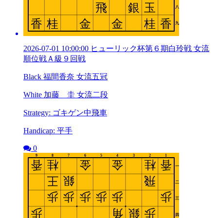
2026-07-01 10:00:00 ヒューリック杯第６期白玲戦 女流
順位戦Ａ級９回戦
Black 福間香奈 女流五冠
White 加藤 圭 女流二段
Strategy: ゴキゲン中飛車
Handicap: 平手
0