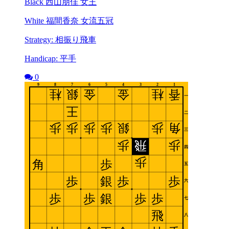
Black 西山朋佳 女王
White 福間香奈 女流五冠
Strategy: 相振り飛車
Handicap: 平手
0