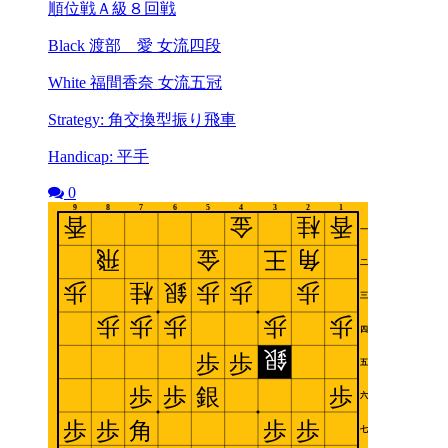
順位戦Ａ級８回戦
Black 渡部 愛 女流四段
White 福間香奈 女流五冠
Strategy: 角交換型振り飛車
Handicap: 平手
0