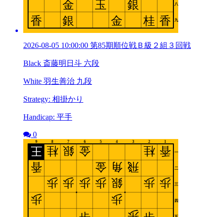
2026-08-05 10:00:00 第85期順位戦Ｂ級２組３回戦
Black 斎藤明日斗 六段
White 羽生善治 九段
Strategy: 相掛かり
Handicap: 平手
0