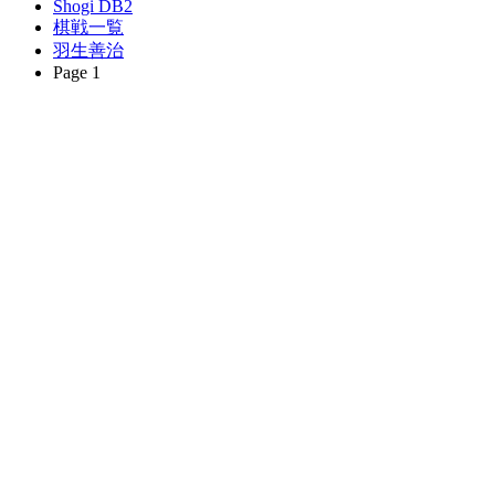
Shogi DB2
棋戦一覧
羽生善治
Page 1