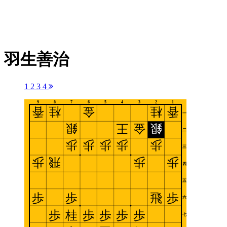
羽生善治
1
2
3
4