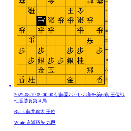
2025-08-19 09:00:00 伊藤園お～いお茶杯第66期王位戦
七番勝負第４局
Black 藤井聡太 王位
White 永瀬拓矢 九段