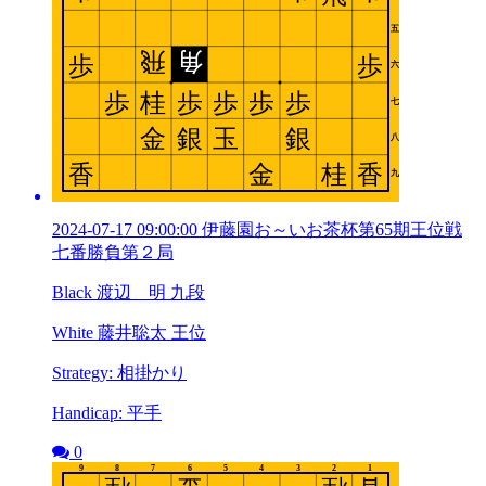
2024-07-17 09:00:00 伊藤園お～いお茶杯第65期王位戦
七番勝負第２局
Black 渡辺 明 九段
White 藤井聡太 王位
Strategy: 相掛かり
Handicap: 平手
0