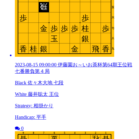
2023-08-15 09:00:00 伊藤園お～いお茶杯第64期王位戦
七番勝負第４局
Black 佐々木大地 七段
White 藤井聡太 王位
Strategy: 相掛かり
Handicap: 平手
0