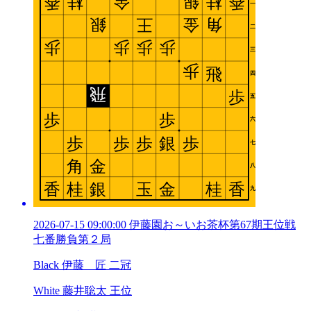
2026-07-15 09:00:00 伊藤園お～いお茶杯第67期王位戦
七番勝負第２局
Black 伊藤 匠 二冠
White 藤井聡太 王位