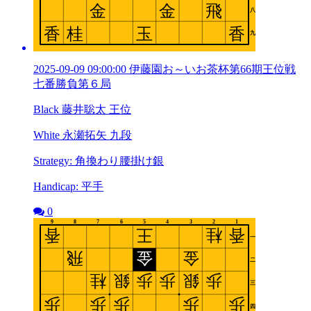
2025-09-09 09:00:00 伊藤園お～いお茶杯第66期王位戦
七番勝負第６局
Black 藤井聡太 王位
White 永瀬拓矢 九段
Strategy: 角換わり腰掛け銀
Handicap: 平手
0