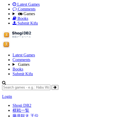
Latest Games
Comments
Games
Books
Submit Kifu
Latest Games
Comments
Games
Books
Submit Kifu
Login
Shogi DB2
棋戦一覧
藤井聡太 王位