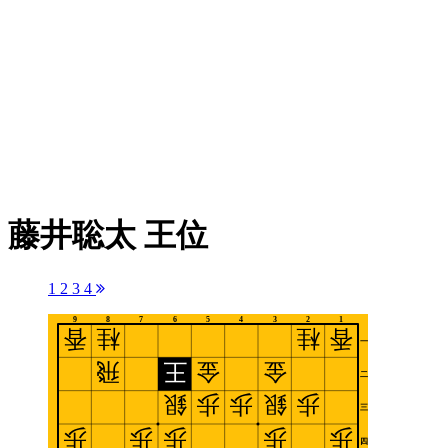
藤井聡太 王位
1
2
3
4