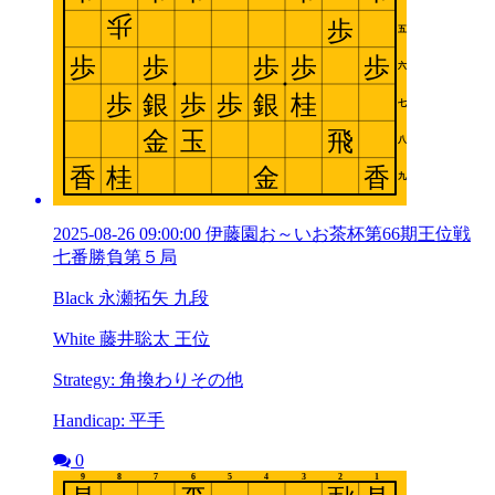
2025-08-26 09:00:00 伊藤園お～いお茶杯第66期王位戦
七番勝負第５局
Black 永瀬拓矢 九段
White 藤井聡太 王位
Strategy: 角換わりその他
Handicap: 平手
0