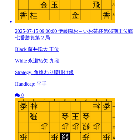
2025-07-15 09:00:00 伊藤園お～いお茶杯第66期王位戦
七番勝負第２局
Black 藤井聡太 王位
White 永瀬拓矢 九段
Strategy: 角換わり腰掛け銀
Handicap: 平手
0