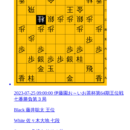
2023-07-25 09:00:00 伊藤園お～いお茶杯第64期王位戦
七番勝負第３局
Black 藤井聡太 王位
White 佐々木大地 七段