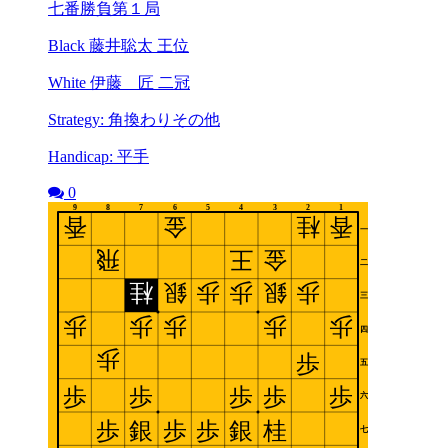
七番勝負第１局
Black 藤井聡太 王位
White 伊藤 匠 二冠
Strategy: 角換わりその他
Handicap: 平手
0