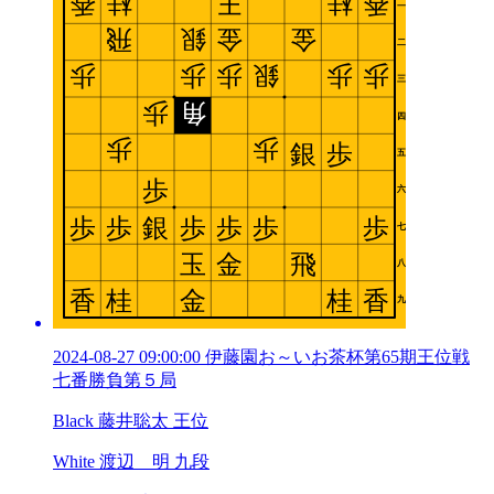
2024-08-27 09:00:00 伊藤園お～いお茶杯第65期王位戦
七番勝負第５局
Black 藤井聡太 王位
White 渡辺 明 九段