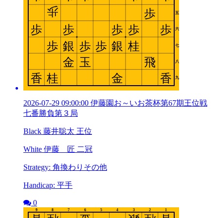
2026-07-29 09:00:00 伊藤園お～いお茶杯第67期王位戦
七番勝負第３局
Black 藤井聡太 王位
White 伊藤 匠 二冠
Strategy: 角換わりその他
Handicap: 平手
0