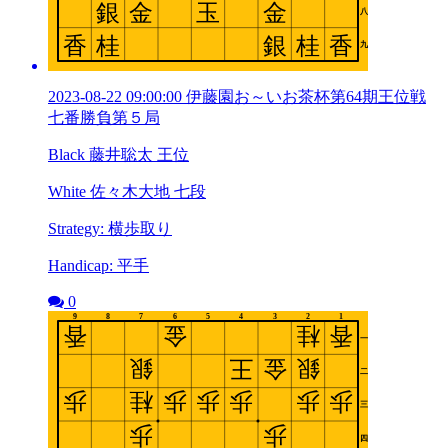
2023-08-22 09:00:00 伊藤園お～いお茶杯第64期王位戦
七番勝負第５局
Black 藤井聡太 王位
White 佐々木大地 七段
Strategy: 横歩取り
Handicap: 平手
0