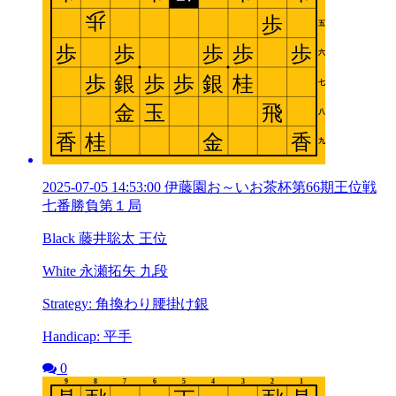
2025-07-05 14:53:00 伊藤園お～いお茶杯第66期王位戦
七番勝負第１局
Black 藤井聡太 王位
White 永瀬拓矢 九段
Strategy: 角換わり腰掛け銀
Handicap: 平手
0