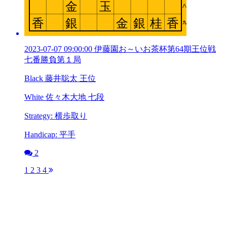
2023-07-07 09:00:00 伊藤園お～いお茶杯第64期王位戦
七番勝負第１局
Black 藤井聡太 王位
White 佐々木大地 七段
Strategy: 横歩取り
Handicap: 平手
2
1
2
3
4