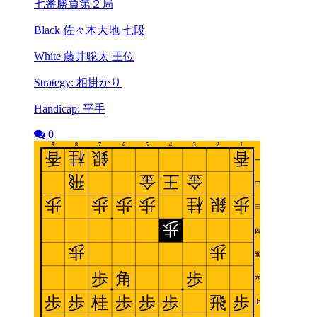
七番勝負第２局
Black 佐々木大地 七段
White 藤井聡太 王位
Strategy: 相掛かり
Handicap: 平手
0