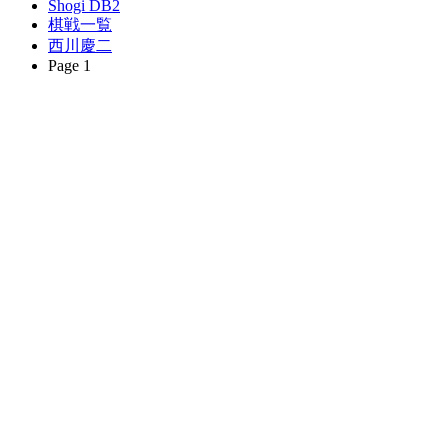
Shogi DB2
棋戦一覧
西川慶二
Page 1