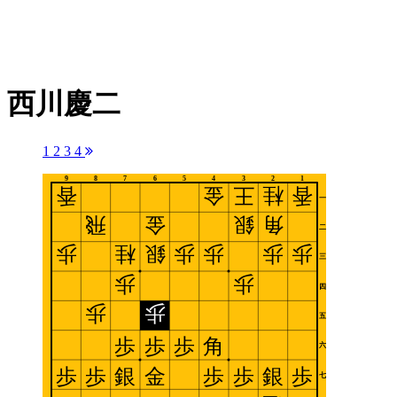
西川慶二
1
2
3
4