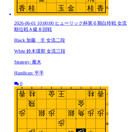
2026-06-01 10:00:00 ヒューリック杯第６期白玲戦 女流
順位戦Ａ級８回戦
Black 加藤 圭 女流二段
White 鈴木環那 女流三段
Strategy: 雁木
Handicap: 平手
0