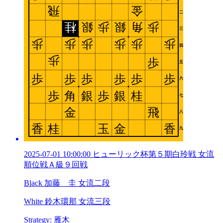
2025-07-01 10:00:00 ヒューリック杯第５期白玲戦 女流
順位戦Ａ級９回戦
Black 加藤 圭 女流二段
White 鈴木環那 女流三段
Strategy: 雁木