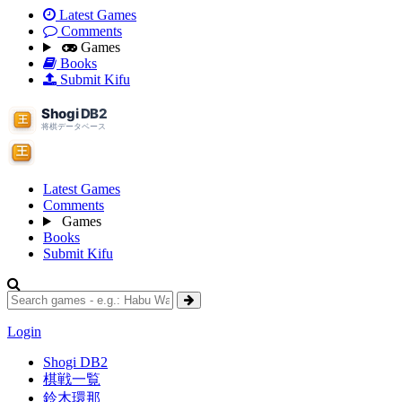
Latest Games
Comments
Games
Books
Submit Kifu
Latest Games
Comments
Games
Books
Submit Kifu
Login
Shogi DB2
棋戦一覧
鈴木環那