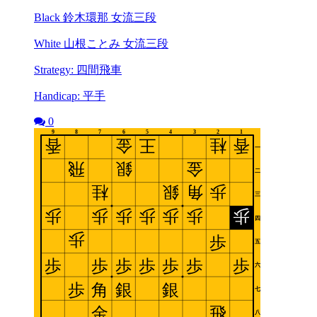
Black 鈴木環那 女流三段
White 山根ことみ 女流三段
Strategy: 四間飛車
Handicap: 平手
0