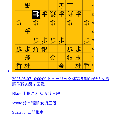
2025-05-07 10:00:00 ヒューリック杯第５期白玲戦 女流
順位戦Ａ級７回戦
Black 山根ことみ 女流三段
White 鈴木環那 女流三段
Strategy: 四間飛車