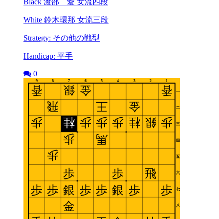
Black 渡部 愛 女流四段
White 鈴木環那 女流三段
Strategy: その他の戦型
Handicap: 平手
0