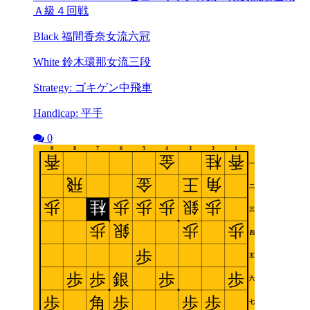
Ａ級４回戦
Black 福間香奈女流六冠
White 鈴木環那女流三段
Strategy: ゴキゲン中飛車
Handicap: 平手
0