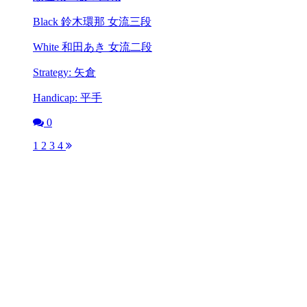
Black 鈴木環那 女流三段
White 和田あき 女流二段
Strategy: 矢倉
Handicap: 平手
0
1
2
3
4