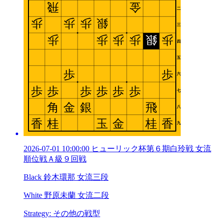
2026-07-01 10:00:00 ヒューリック杯第６期白玲戦 女流
順位戦Ａ級９回戦
Black 鈴木環那 女流三段
White 野原未蘭 女流二段
Strategy: その他の戦型