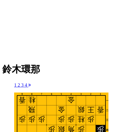
鈴木環那
1
2
3
4