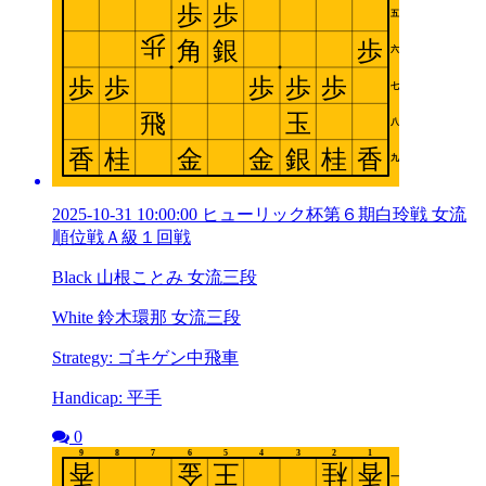
2025-10-31 10:00:00 ヒューリック杯第６期白玲戦 女流
順位戦Ａ級１回戦
Black 山根ことみ 女流三段
White 鈴木環那 女流三段
Strategy: ゴキゲン中飛車
Handicap: 平手
0