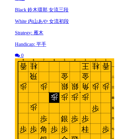
Black 鈴木環那 女流三段
White 内山あや 女流初段
Strategy: 雁木
Handicap: 平手
0