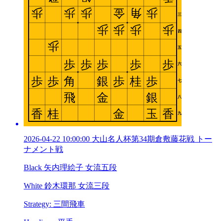
2026-04-22 10:00:00 大山名人杯第34期倉敷藤花戦 トー
ナメント戦
Black 矢内理絵子 女流五段
White 鈴木環那 女流三段
Strategy: 三間飛車