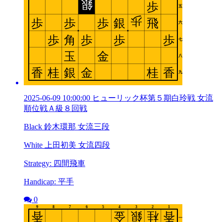
2025-06-09 10:00:00 ヒューリック杯第５期白玲戦 女流
順位戦Ａ級８回戦
Black 鈴木環那 女流三段
White 上田初美 女流四段
Strategy: 四間飛車
Handicap: 平手
0