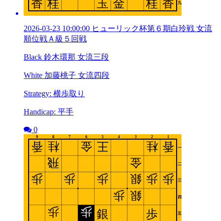
2026-03-23 10:00:00 ヒューリック杯第６期白玲戦 女流
順位戦Ａ級５回戦
Black 鈴木環那 女流三段
White 加藤桃子 女流四段
Strategy: 横歩取り
Handicap: 平手
0