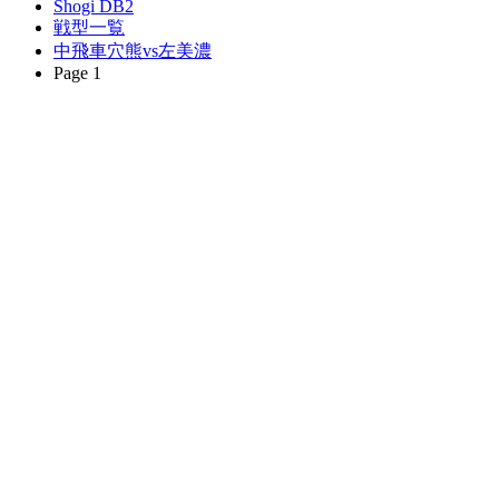
Shogi DB2
戦型一覧
中飛車穴熊vs左美濃
Page 1