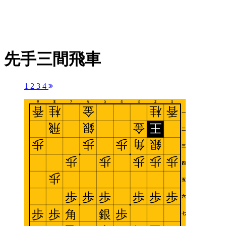
先手三間飛車
1
2
3
4