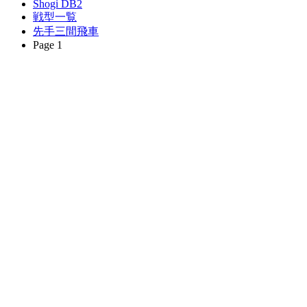
Shogi DB2
戦型一覧
先手三間飛車
Page 1