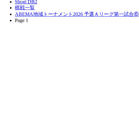
Shogi DB2
棋戦一覧
ABEMA地域トーナメント2026 予選Ａリーグ第一試合⑥
Page 1