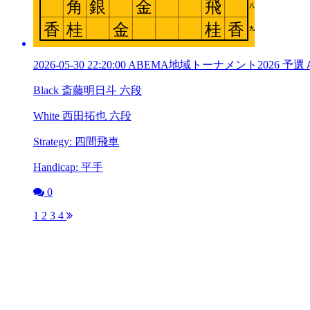
2026-05-30 22:20:00 ABEMA地域トーナメント202
Black 斎藤明日斗 六段
White 西田拓也 六段
Strategy: 四間飛車
Handicap: 平手
0
1
2
3
4