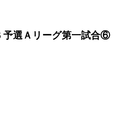
26 予選Ａリーグ第一試合⑥