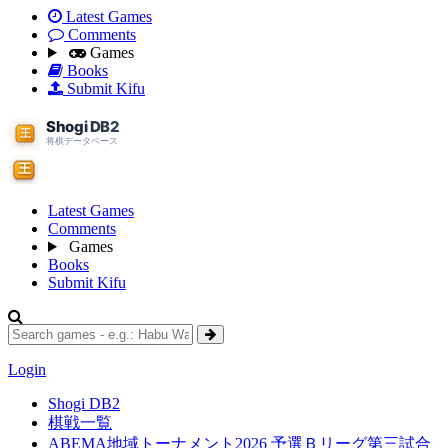
Latest Games
Comments
Games
Books
Submit Kifu
Latest Games
Comments
Games
Books
Submit Kifu
Login
Shogi DB2
棋戦一覧
ABEMA地域トーナメント2026 予選Ｂリーグ第三試合