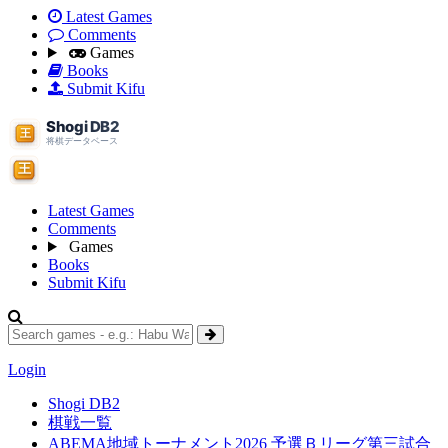
Latest Games
Comments
Games
Books
Submit Kifu
Latest Games
Comments
Games
Books
Submit Kifu
Login
Shogi DB2
棋戦一覧
ABEMA地域トーナメント2026 予選Ｂリーグ第三試合