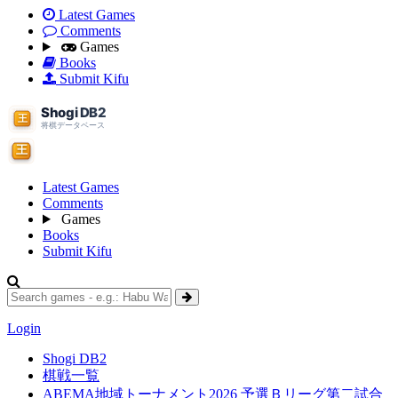
Latest Games
Comments
Games
Books
Submit Kifu
Latest Games
Comments
Games
Books
Submit Kifu
Login
Shogi DB2
棋戦一覧
ABEMA地域トーナメント2026 予選Ｂリーグ第二試合