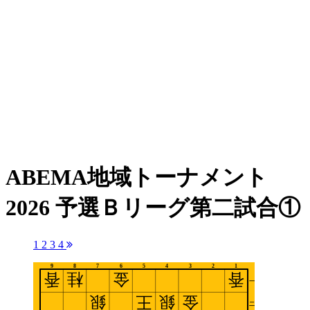
ABEMA地域トーナメント
2026 予選Ｂリーグ第二試合①
1
2
3
4