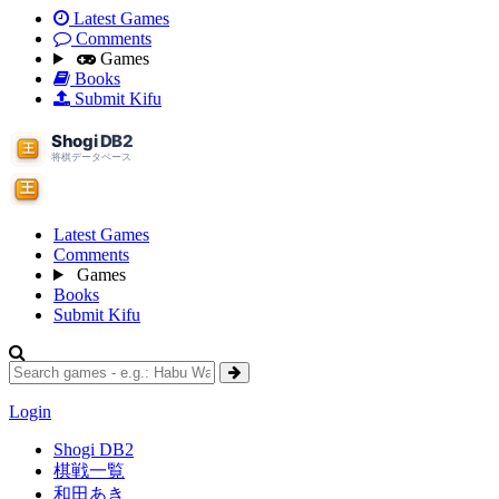
Latest Games
Comments
Games
Books
Submit Kifu
Latest Games
Comments
Games
Books
Submit Kifu
Login
Shogi DB2
棋戦一覧
和田あき