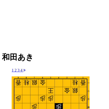
和田あき
1
2
3
4