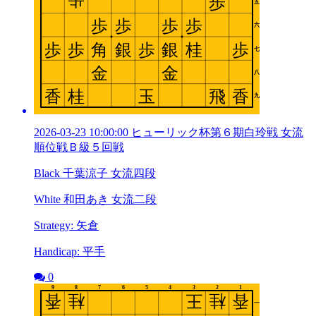
2026-03-23 10:00:00 ヒューリック杯第６期白玲戦 女流
順位戦Ｂ級５回戦
Black 千葉涼子 女流四段
White 和田あき 女流二段
Strategy: 矢倉
Handicap: 平手
0