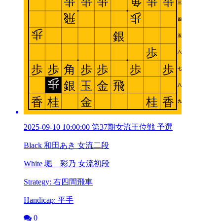
2025-09-10 10:00:00 第37期女流王位戦 予選
Black 和田あき 女流二段
White 堀 彩乃 女流初段
Strategy: 右四間飛車
Handicap: 平手
0