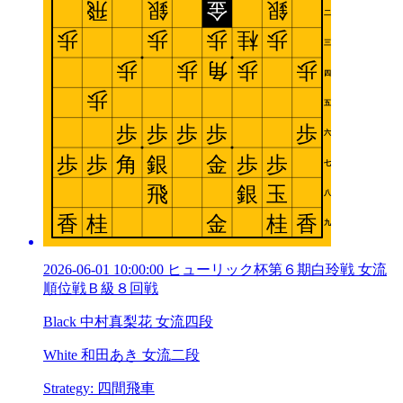
2026-06-01 10:00:00 ヒューリック杯第６期白玲戦 女流
順位戦Ｂ級８回戦
Black 中村真梨花 女流四段
White 和田あき 女流二段
Strategy: 四間飛車