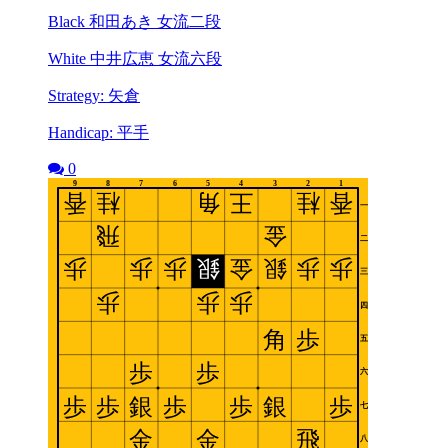
Black 和田あき 女流二段
White 中井広恵 女流六段
Strategy: 矢倉
Handicap: 平手
0