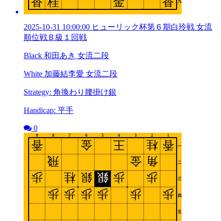
2025-10-31 10:00:00 ヒューリック杯第６期白玲戦 女流
順位戦Ｂ級１回戦
Black 和田あき 女流二段
White 加藤結李愛 女流二段
Strategy: 角換わり腰掛け銀
Handicap: 平手
0