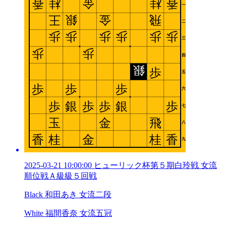
2025-03-21 10:00:00 ヒューリック杯第５期白玲戦 女流
順位戦Ａ級級５回戦
Black 和田あき 女流二段
White 福間香奈 女流五冠