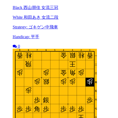
Black 西山朋佳 女流三冠
White 和田あき 女流二段
Strategy: ゴキゲン中飛車
Handicap: 平手
0