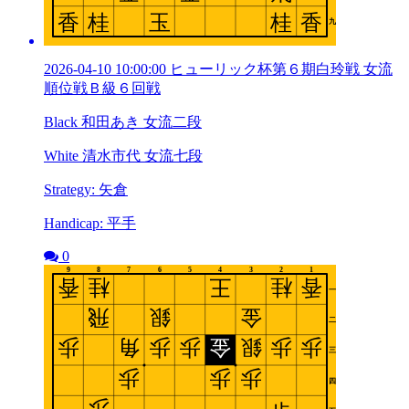
2026-04-10 10:00:00 ヒューリック杯第６期白玲戦 女流
順位戦Ｂ級６回戦
Black 和田あき 女流二段
White 清水市代 女流七段
Strategy: 矢倉
Handicap: 平手
0