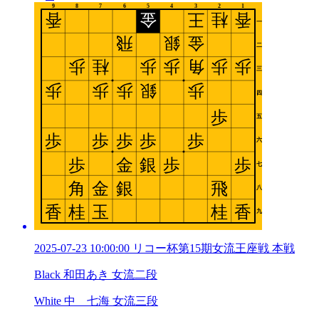
2025-07-23 10:00:00 リコー杯第15期女流王座戦 本戦
Black 和田あき 女流二段
White 中 七海 女流三段