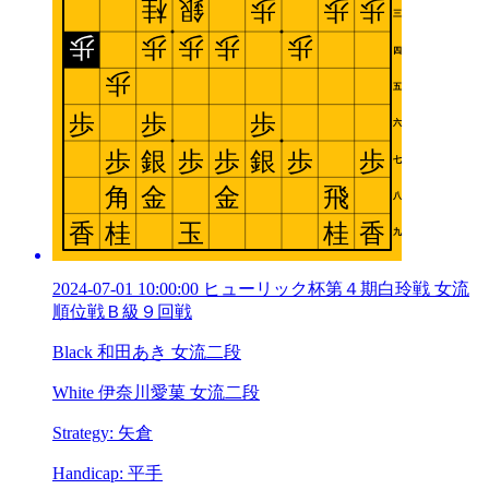
2024-07-01 10:00:00 ヒューリック杯第４期白玲戦 女流
順位戦Ｂ級９回戦
Black 和田あき 女流二段
White 伊奈川愛菓 女流二段
Strategy: 矢倉
Handicap: 平手