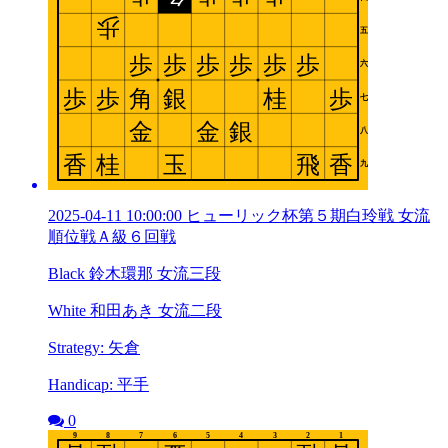
2025-04-11 10:00:00 ヒューリック杯第５期白玲戦 女流
順位戦Ａ級６回戦
Black 鈴木環那 女流三段
White 和田あき 女流二段
Strategy: 矢倉
Handicap: 平手
0